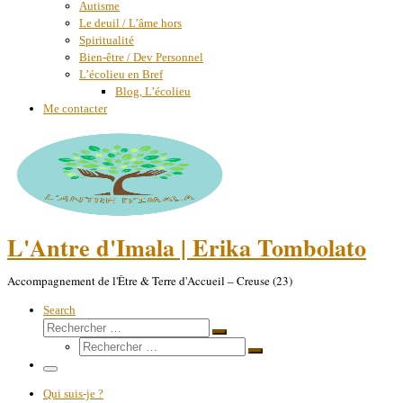
Autisme
Le deuil / L’âme hors
Spiritualité
Bien-être / Dev Personnel
L’écolieu en Bref
Blog, L’écolieu
Me contacter
L'Antre d'Imala | Erika Tombolato
Accompagnement de l'Être & Terre d'Accueil – Creuse (23)
Search
Rechercher
Rechercher
Rechercher
…
Rechercher
…
Menu
Qui suis-je ?