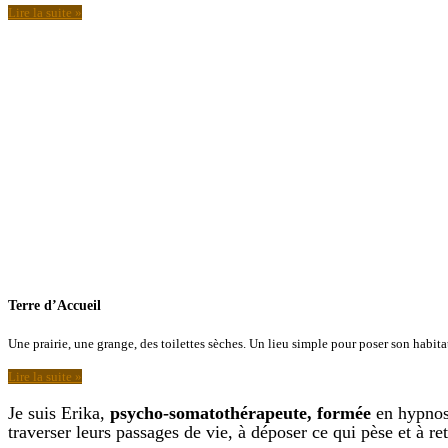
Lire la suite »
Terre d’Accueil
Une prairie, une grange, des toilettes sèches. Un lieu simple pour poser son habit
Lire la suite »
Je suis Erika,
psycho-somatothérapeute, formée
en hypnose
traverser leurs passages de vie, à déposer ce qui pèse et à re