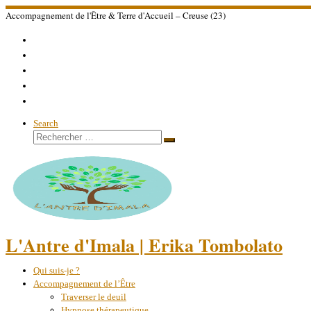
Passer
Accompagnement de l'Être & Terre d'Accueil – Creuse (23)
au
contenu
Search
Rechercher
Rechercher
…
L'Antre d'Imala | Erika Tombolato
Qui suis-je ?
Accompagnement de l’Être
Traverser le deuil
Hypnose thérapeutique